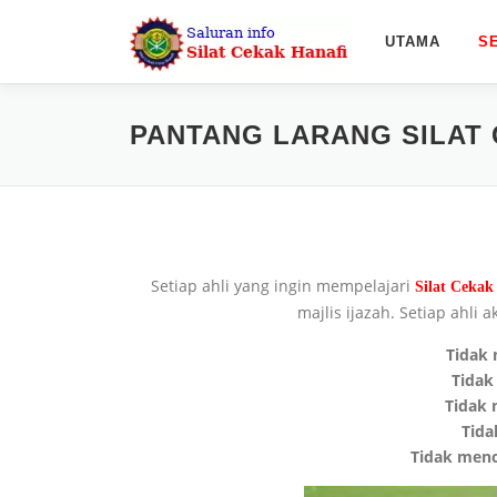
Skip
to
UTAMA
S
content
PANTANG LARANG SILAT 
Setiap ahli yang ingin mempelajari
Silat Cekak
majlis ijazah. Setiap ahli
Tidak
Tidak
Tidak
Tida
Tidak menca