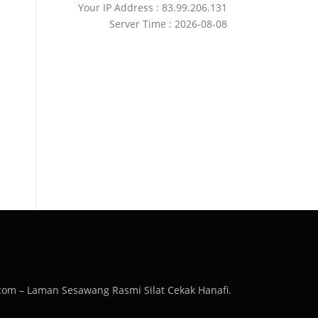
Your IP Address : 83.99.206.131
Server Time : 2026-08-08
com – Laman Sesawang Rasmi Silat Cekak Hanafi.