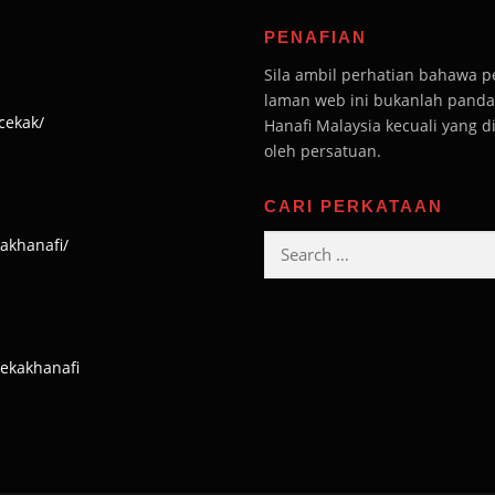
PENAFIAN
Sila ambil perhatian bahawa 
laman web ini bukanlah pandan
cekak/
Hanafi Malaysia kecuali yang 
oleh persatuan.
CARI PERKATAAN
Search
akhanafi/
for:
cekakhanafi