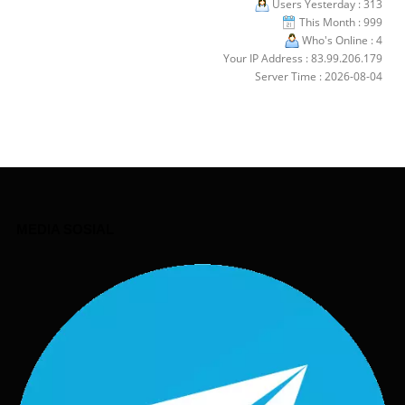
Users Yesterday : 313
This Month : 999
Who's Online : 4
Your IP Address : 83.99.206.179
Server Time : 2026-08-04
MEDIA SOSIAL