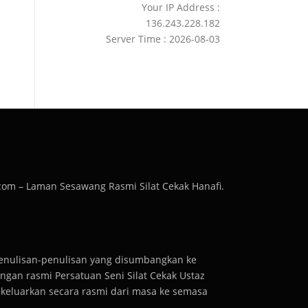
Your IP Address :
136.243.228.182
Server Time : 2026-08-03
com – Laman Sesawang Rasmi Silat Cekak Hanafi.
penulisan-penulisan yang disumbangkan ke
gan rasmi Persatuan Seni Silat Cekak Ustaz
dikeluarkan secara rasmi dari masa ke semasa