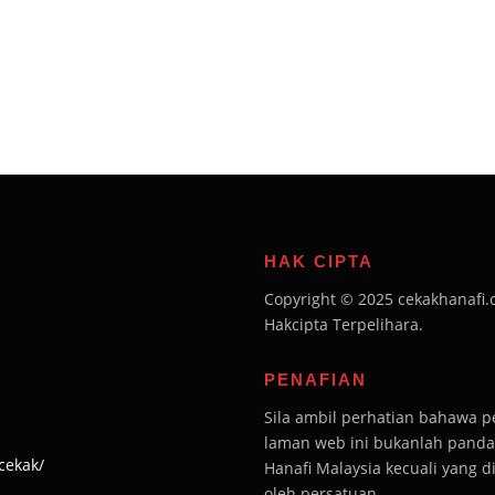
HAK CIPTA
Copyright © 2025 cekakhanafi.
Hakcipta Terpelihara.
PENAFIAN
Sila ambil perhatian bahawa 
laman web ini bukanlah pandan
cekak/
Hanafi Malaysia kecuali yang 
oleh persatuan.