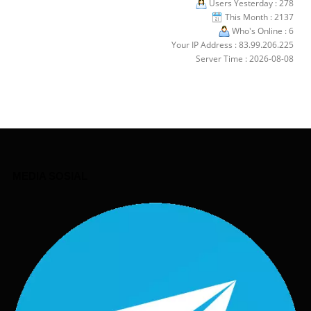
Users Yesterday : 278
This Month : 2137
Who's Online : 6
Your IP Address : 83.99.206.225
Server Time : 2026-08-08
MEDIA SOSIAL