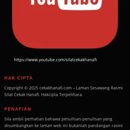
https://www.youtube.com/silatcekakhanafi
HAK CIPTA
Copyright © 2025 cekakhanafi.com – Laman Sesawang Rasmi
Silat Cekak Hanafi. Hakcipta Terpelihara.
PENAFIAN
Sila ambil perhatian bahawa penulisan-penulisan yang
disumbangkan ke laman web ini bukanlah pandangan rasmi