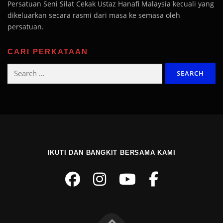
Persatuan Seni Silat Cekak Ustaz Hanafi Malaysia kecuali yang
dikeluarkan secara rasmi dari masa ke semasa oleh
persatuan.
CARI PERKATAAN
Search
for:
IKUTI DAN BANGKIT BERSAMA KAMI