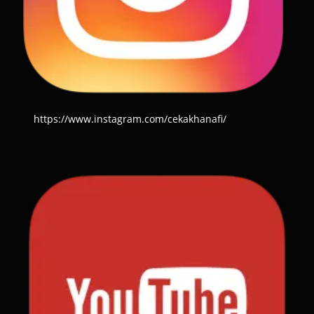
https://www.instagram.com/cekakhanafi/