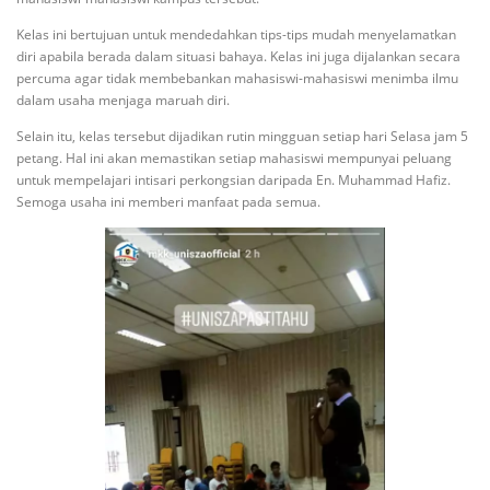
Kelas ini bertujuan untuk mendedahkan tips-tips mudah menyelamatkan
diri apabila berada dalam situasi bahaya. Kelas ini juga dijalankan secara
percuma agar tidak membebankan mahasiswi-mahasiswi menimba ilmu
dalam usaha menjaga maruah diri.
Selain itu, kelas tersebut dijadikan rutin mingguan setiap hari Selasa jam 5
petang. Hal ini akan memastikan setiap mahasiswi mempunyai peluang
untuk mempelajari intisari perkongsian daripada En. Muhammad Hafiz.
Semoga usaha ini memberi manfaat pada semua.