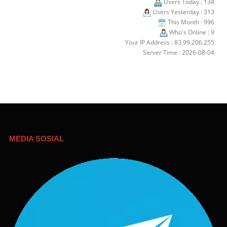
Users Today : 134
Users Yesterday : 313
This Month : 996
Who's Online : 9
Your IP Address : 83.99.206.255
Server Time : 2026-08-04
MEDIA SOSIAL