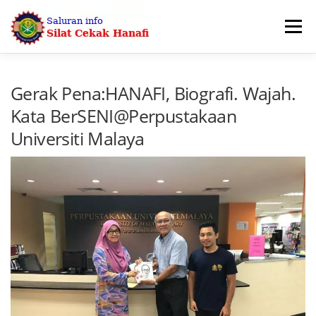
Skip
to
Menu
content
UTAMA
SERTAI KAMI
PERSILATAN
Gerak Pena:HANAFI, Biografi. Wajah.
Kata BerSENI@Perpustakaan
Universiti Malaya
PENTADBIRAN & PERHUBUNGAN
BERITA
HUBUNGI KAMI
KEDAI