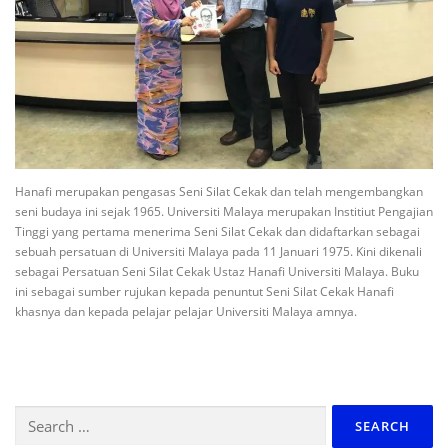
Hanafi merupakan pengasas Seni Silat Cekak dan telah mengembangkan
seni budaya ini sejak 1965. Universiti Malaya merupakan Institiut Pengajian
Tinggi yang pertama menerima Seni Silat Cekak dan didaftarkan sebagai
sebuah persatuan di Universiti Malaya pada 11 Januari 1975. Kini dikenali
sebagai Persatuan Seni Silat Cekak Ustaz Hanafi Universiti Malaya. Buku
ini sebagai sumber rujukan kepada penuntut Seni Silat Cekak Hanafi
khasnya dan kepada pelajar pelajar Universiti Malaya amnya.
Search
for: