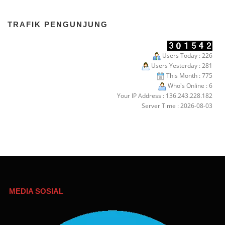
TRAFIK PENGUNJUNG
Users Today : 226
Users Yesterday : 281
This Month : 775
Who's Online : 6
Your IP Address : 136.243.228.182
Server Time : 2026-08-03
MEDIA SOSIAL