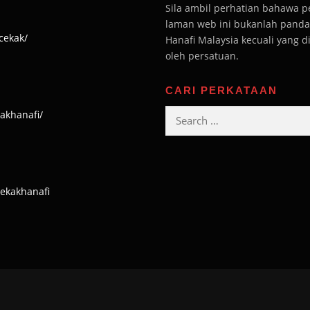
Sila ambil perhatian bahawa 
laman web ini bukanlah pandan
cekak/
Hanafi Malaysia kecuali yang 
oleh persatuan.
CARI PERKATAAN
Search
akhanafi/
for:
cekakhanafi