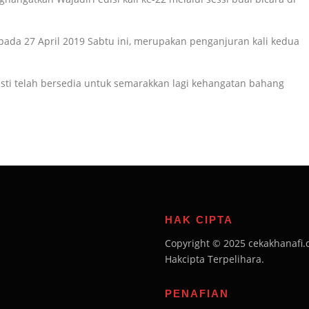
pada 27 April 2019 Sabtu ini, merupakan penganjuran kali kedua
asti telah bersedia untuk semarakkan lagi kehangatan bahang
HAK CIPTA
Copyright © 2025 cekakhanafi.
Hakcipta Terpelihara.
PENAFIAN