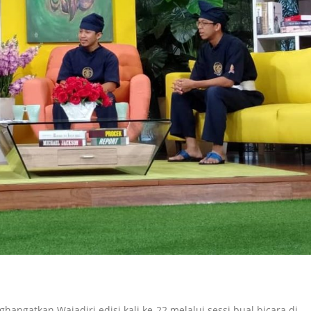
hangatkan Wajadiri edisi kali ke-22 melalui sessi bual bicara di