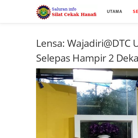
Skip
to
UTAMA
S
content
Lensa: Wajadiri@DTC U
Selepas Hampir 2 Dek