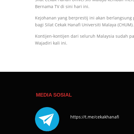
Bernama TV di sini hari ini.
Kejohanan yang berprestij ini akan berlangsung 
bagi Silat Cekak Hanafi Universiti Malaya (CHUM).
Kontijen-kontijen dari seluruh Malaysia sudah p
Wajadiri kali ini.
MEDIA SOSIAL
https://t.me/cekakhanafi