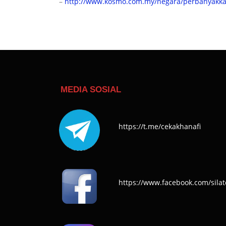
–
http://www.kosmo.com.my/negara/perbanyakkan-
MEDIA SOSIAL
https://t.me/cekakhanafi
https://www.facebook.com/silat