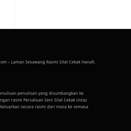
com – Laman Sesawang Rasmi Silat Cekak Hanafi.
penulisan-penulisan yang disumbangkan ke
gan rasmi Persatuan Seni Silat Cekak Ustaz
dikeluarkan secara rasmi dari masa ke semasa