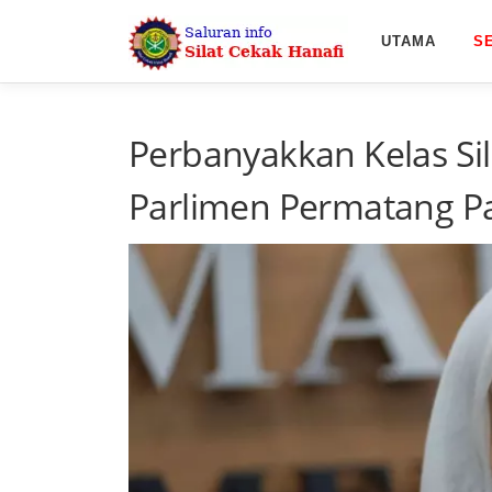
Skip
to
UTAMA
S
content
Perbanyakkan Kelas Sila
Parlimen Permatang P