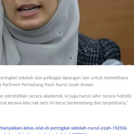
i peringkat sekolah dan pelbagai lapangan lain untuk memelihara
ta Parlimen Permatang Pauh Nurul Izzah Anwar.
pendidikan secara akademik, ia juga harus lahir secara holistik
rat kerana kita nak seni ini terus berkembang dan terpelihara,”
banyakkan-kelas-silat-di-peringkat-sekolah-nurul-izzah-192556