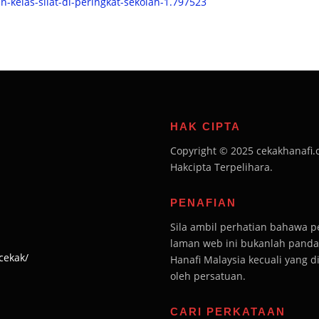
kelas-silat-di-peringkat-sekolah-1.797523
HAK CIPTA
Copyright © 2025 cekakhanafi.
Hakcipta Terpelihara.
PENAFIAN
Sila ambil perhatian bahawa 
laman web ini bukanlah pandan
cekak/
Hanafi Malaysia kecuali yang 
oleh persatuan.
CARI PERKATAAN