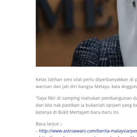
Kelas latihan seni silat perlu diperbanyakkan d
warisan dan jati diri bangsa Melayu, kata Anggo
“Saya fikir di samping mahukan pembangunan dan 
dan kita nak pastikan ia bukanlah opsyen yang be
katanya di Bukit Mertajam baru-baru ini.
Baca lanjut :-
–
http://www.astroawani.com/berita-malaysia/per