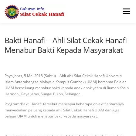
Skip
to
Menu
content
UTAMA
SERTAI KAMI
PERSILATAN
Bakti Hanafi – Ahli Silat Cekak Hanafi
Menabur Bakti Kepada Masyarakat
PENTADBIRAN & PERHUBUNGAN
BERITA
Paya Jaras, 5 Mei 2018 (Sabtu) – Ahli-ahli Silat Cekak Hanafi Universiti
HUBUNGI KAMI
KEDAI
Islam Antarabangsa Malaysia Kampus Gombak (UIAM) bersama Pelajar
UIAM berpeluang menabur bakti kepada anak-anak yatim di Rumah Kasih
Harmoni, Paya Jaras, Sungai Buloh, Selangor.
Program ‘Bakti Hanafi’ tersebut mencapai beberapa objektif antaranya
menyediakan peluang kepada ahli Silat Cekak Hanafi UIAM dan juga
pelajar UIAM untuk menabur bakti kepada masyarakat.