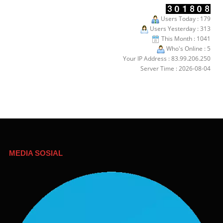
Users Today : 179
Users Yesterday : 313
This Month : 1041
Who's Online : 5
Your IP Address : 83.99.206.250
Server Time : 2026-08-04
MEDIA SOSIAL