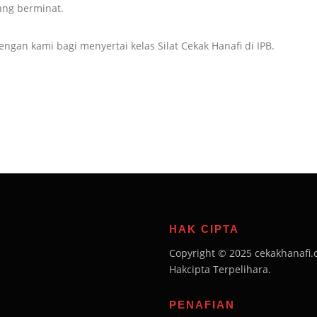
yang berminat.
ngan kami bagi menyertai kelas Silat Cekak Hanafi di IPB.
HAK CIPTA
Copyright © 2025 cekakhanafi.
Hakcipta Terpelihara.
PENAFIAN