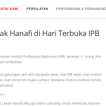
ERTAI KAMI
PERSILATAN
PENTADBIRAN & PERHUBUN
k Hanafi di Hari Terbuka IPB
uka Institut Profesional Baitulmal (IPB), seramai 11 orang ahli
t persembahan.
gabungan ahli-ahli daripada kelas silat IPB, kelas silat Institut
silat Universiti Kuala Lumpur Malaysia France Institute (UniKL
tersebut.
ini :-
t Cekak Hanafi IPB juga diberi peluang untuk membuka kaunter