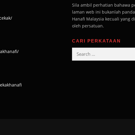
Sila ambil perhatian bahawa 
laman web ini bukanlah pandan
cekak/
Hanafi Malaysia kecuali yang 
oleh persatuan.
CARI PERKATAAN
Search
akhanafi/
for:
cekakhanafi