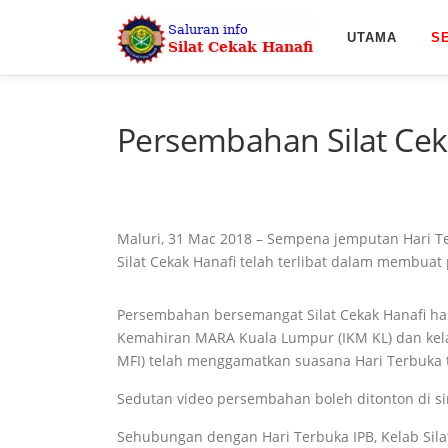
Skip
to
UTAMA
S
content
Persembahan Silat Ceka
Maluri, 31 Mac 2018 – Sempena jemputan Hari Terb
Silat Cekak Hanafi telah terlibat dalam membua
Persembahan bersemangat Silat Cekak Hanafi hasil 
Kemahiran MARA Kuala Lumpur (IKM KL) dan kelas 
MFI) telah menggamatkan suasana Hari Terbuka 
Sedutan video persembahan boleh ditonton di s
Sehubungan dengan Hari Terbuka IPB, Kelab Sila