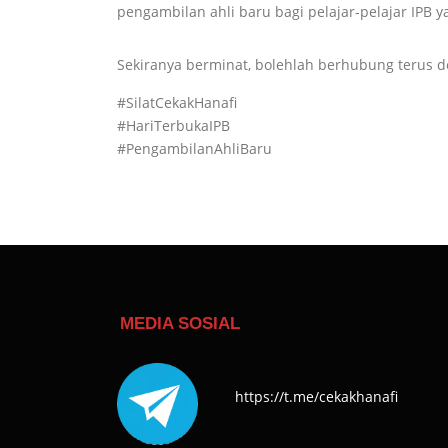
pengambilan ahli baru bagi pelajar-pelajar IPB 
Sekiranya berminat, bolehlah berhubung terus de
#SilatCekakHanafi
#HariTerbukaIPB
#PengambilanAhliBaru
MEDIA SOSIAL
https://t.me/cekakhanafi